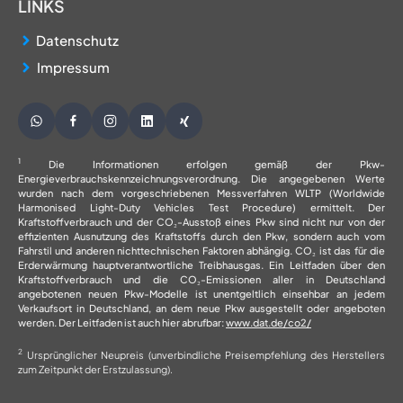
LINKS
Datenschutz
Impressum
1
Die Informationen erfolgen gemäß der Pkw-
Energieverbrauchskennzeichnungsverordnung. Die angegebenen Werte
wurden nach dem vorgeschriebenen Messverfahren WLTP (Worldwide
Harmonised Light-Duty Vehicles Test Procedure) ermittelt. Der
Kraftstoffverbrauch und der CO₂-Ausstoß eines Pkw sind nicht nur von der
effizienten Ausnutzung des Kraftstoffs durch den Pkw, sondern auch vom
Fahrstil und anderen nichttechnischen Faktoren abhängig. CO₂ ist das für die
Erderwärmung hauptverantwortliche Treibhausgas. Ein Leitfaden über den
Kraftstoffverbrauch und die CO₂-Emissionen aller in Deutschland
angebotenen neuen Pkw-Modelle ist unentgeltlich einsehbar an jedem
Verkaufsort in Deutschland, an dem neue Pkw ausgestellt oder angeboten
werden. Der Leitfaden ist auch hier abrufbar:
www.dat.de/co2/
2
Ursprünglicher Neupreis (unverbindliche Preisempfehlung des Herstellers
zum Zeitpunkt der Erstzulassung).